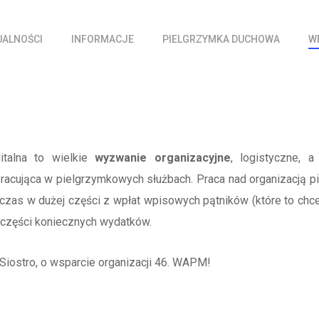
UALNOŚCI
INFORMACJE
PIELGRZYMKA DUCHOWA
W
talna to wielkie
wyzwanie organizacyjne
, logistyczne, 
pracująca w pielgrzymkowych służbach. Praca nad organizacją pi
hczas w dużej części z wpłat wpisowych pątników (które to ch
j części koniecznych wydatków.
Siostro, o wsparcie organizacji 46. WAPM!