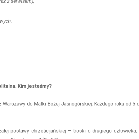
raz z serwisem),
wych,
italna. Kim jesteśmy?
 Warszawy do Matki Bożej Jasnogórskiej. Każdego roku od 5 d
ałej postawy chrześcijańskiej – troski o drugiego człowieka, 