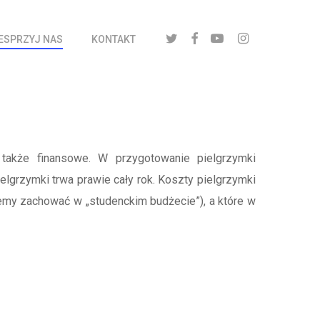
twitter
facebook
youtube
instagram
ESPRZYJ NAS
KONTAKT
a także finansowe. W przygotowanie pielgrzymki
elgrzymki trwa prawie cały rok. Koszty pielgrzymki
cemy zachować w „studenckim budżecie”), a które w