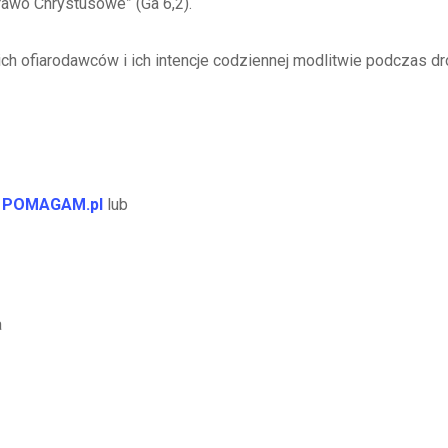
prawo Chrystusowe” (Ga 6,2).
ch ofiarodawców i ich intencje codziennej modlitwie podczas dr
w
POMAGAM.pl
lub
a