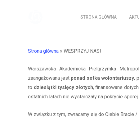
Skip
to
STRONA GŁÓWNA
AKT
main
content
Strona główna
»
WESPRZYJ NAS!
Warszawska Akademicka Pielgrzymka Metropoli
zaangażowana jest
ponad setka wolontariuszy
, 
to
dziesiątki tysięcy złotych
, finansowane dotyc
ostatnich latach nie wystarczały na pokrycie spore
W związku z tym, zwracamy się do Ciebie Bracie / 