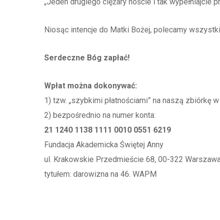
„Jeden drugiego ciężary noście i tak wypełniajcie 
Niosąc intencje do Matki Bożej, polecamy wszystki
Serdeczne Bóg zapłać!
Wpłat można dokonywać:
1) tzw. „szybkimi płatnościami” na naszą zbiórkę 
2) bezpośrednio na numer konta:
21 1240 1138 1111 0010 0551 6219
Fundacja Akademicka Świętej Anny
ul. Krakowskie Przedmieście 68, 00-322 Warszaw
tytułem: darowizna na 46. WAPM