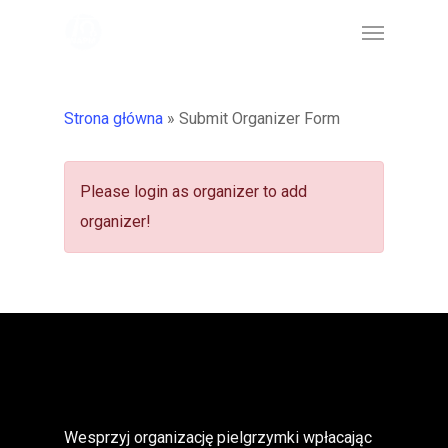
Skip
Menu
to
main
content
Strona główna
»
Submit Organizer Form
Please login as organizer to add
organizer!
Wesprzyj organizację pielgrzymki wpłacając