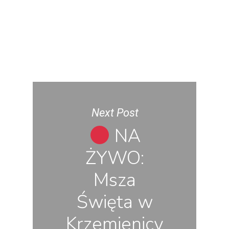
Next Post
NA
ŻYWO:
Msza
Święta w
Krzemienicy