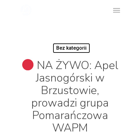
Skip
Menu
to
main
content
Bez kategorii
NA ŻYWO: Apel
Jasnogórski w
Brzustowie,
prowadzi grupa
Pomarańczowa
WAPM