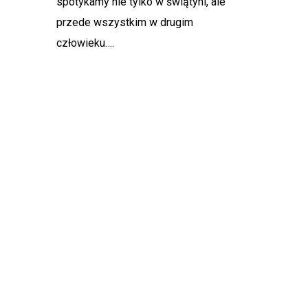
spotykamy nie tylko w świątyni, ale
przede wszystkim w drugim
człowieku….