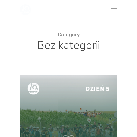
Skip
Menu
to
main
content
Category
Bez kategorii