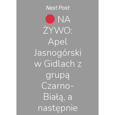
Next Post
NA
ŻYWO:
Apel
Jasnogórski
w Gidlach z
grupą
Czarno-
Białą, a
następnie