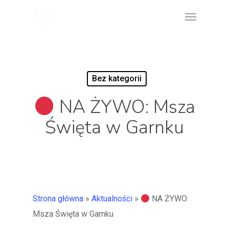
Skip
Menu
to
main
content
Bez kategorii
NA ŻYWO: Msza
Święta w Garnku
Strona główna
»
Aktualności
»
NA ŻYWO:
Msza Święta w Garnku