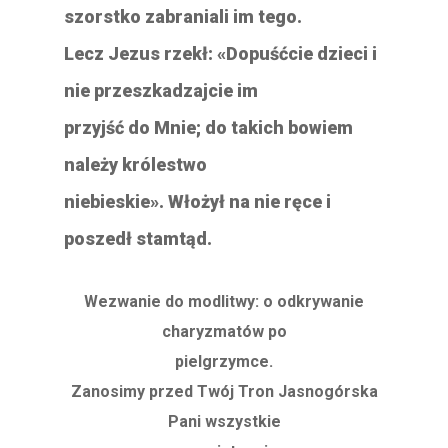
szorstko zabraniali im tego.
Lecz Jezus rzekł: «Dopuśćcie dzieci i
nie przeszkadzajcie im
przyjść do Mnie; do takich bowiem
należy królestwo
niebieskie». Włożył na nie ręce i
poszedł stamtąd.
Wezwanie do modlitwy: o odkrywanie
charyzmatów po
pielgrzymce.
Zanosimy przed Twój Tron Jasnogórska
Pani wszystkie