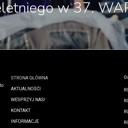
eletniego w 37. W
O
STRONA GŁÓWNA
to
AKTUALNOŚĆI
R
WESPRZYJ NAS!
R
KONTAKT
R
INFORMACJE
R