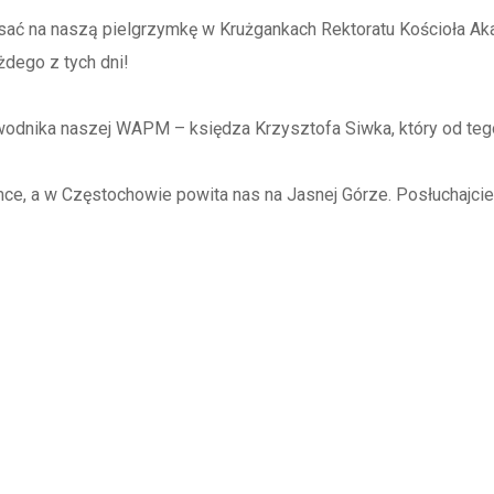
isać na naszą pielgrzymkę w Krużgankach Rektoratu Kościoła Ak
dego z tych dni!
ika naszej WAPM – księdza Krzysztofa Siwka, który od tego 
ce, a w Częstochowie powita nas na Jasnej Górze. Posłuchajcie