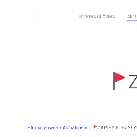
Skip
to
STRONA GŁÓWNA
AKT
main
content
Strona główna
»
Aktualności
»
ZAPISY RUSZYŁY