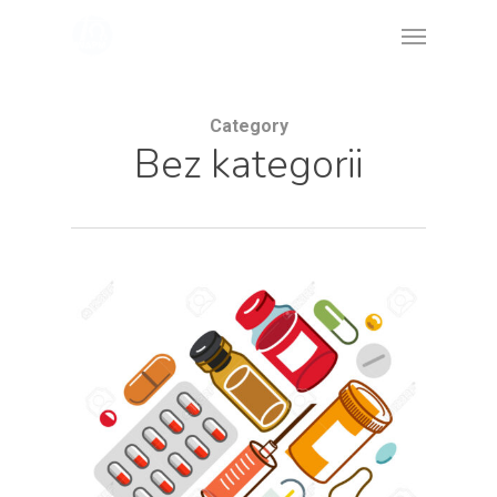
Skip
Menu
to
main
content
Category
Bez kategorii