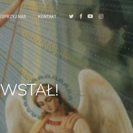
twitter
facebook
youtube
instagram
ESPRZYJ NAS
KONTAKT
WSTAŁ!