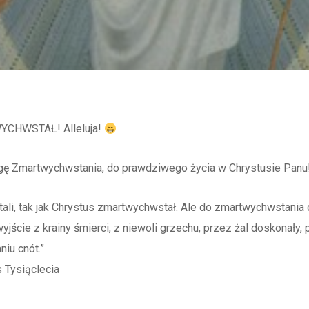
CHWSTAŁ! Alleluja!
ogę Zmartwychwstania, do prawdziwego życia w Chrystusie Panu
li, tak jak Chrystus zmartwychwstał. Ale do zmartwychwstania 
yjście z krainy śmierci, z niewoli grzechu, przez żal doskonały,
iu cnót.”
 Tysiąclecia