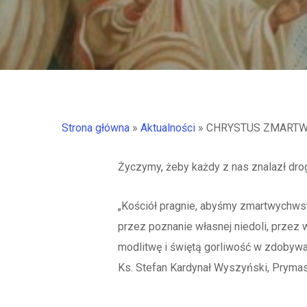
Strona główna
»
Aktualności
»
CHRYSTUS ZMARTWY
Życzymy, żeby każdy z nas znalazł dr
„Kościół pragnie, abyśmy zmartwychwsta
przez poznanie własnej niedoli, przez w
modlitwę i świętą gorliwość w zdobywan
Ks. Stefan Kardynał Wyszyński, Prymas