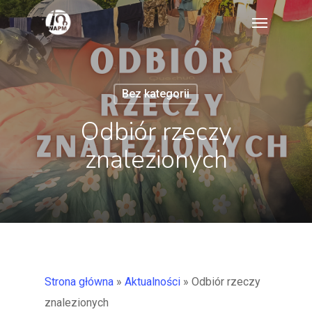
Skip
Menu
to
main
content
Bez kategorii
Odbiór rzeczy
znalezionych
Strona główna
»
Aktualności
»
Odbiór rzeczy
znalezionych