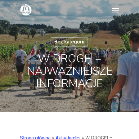
Skip
Menu
to
main
content
Bez kategorii
W DROGĘ! –
NAJWAŻNIEJSZE
INFORMACJE
Strona główna
»
Aktualności
»
W DROGĘ! –