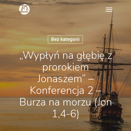
Skip
Menu
to
main
content
Bez kategorii
„Wypłyń na głębię z
prorokiem
Jonaszem” –
Konferencja 2 –
Burza na morzu (Jon
1,4-6)