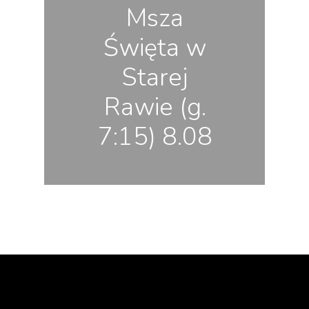
Msza
Święta w
Starej
Rawie (g.
7:15) 8.08