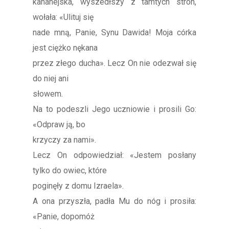
kananejska, wyszedłszy z tamtych stron,
wołała: «Ulituj się
nade mną, Panie, Synu Dawida! Moja córka
jest ciężko nękana
przez złego ducha». Lecz On nie odezwał się
do niej ani
słowem.
Na to podeszli Jego uczniowie i prosili Go:
«Odpraw ją, bo
krzyczy za nami».
Lecz On odpowiedział: «Jestem posłany
tylko do owiec, które
poginęły z domu Izraela».
A ona przyszła, padła Mu do nóg i prosiła:
«Panie, dopomóż