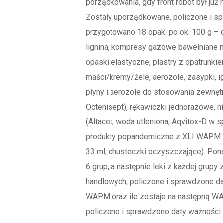
porządkowania, gdy front robót był już 
Zostały uporządkowane, policzone i s
przygotowano 18 opak. po ok. 100 g 
lignina, kompresy gazowe bawełniane n
opaski elastyczne, plastry z opatrunki
maści/kremy/żele, aerozole, zasypki, ig
płyny i aerozole do stosowania zewnętrz
Octenisept), rękawiczki jednorazowe, 
(Altacet, woda utleniona, Aqvitox-D w s
produkty popandemiczne z XLI WAPM (ż
33 ml, chusteczki oczyszczające). Pona
6 grup, a następnie leki z każdej gru
handlowych, policzone i sprawdzone d
WAPM oraz ile zostaje na następną WA
policzono i sprawdzono daty ważności 