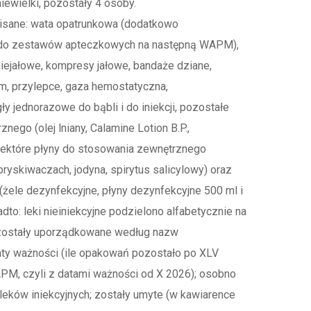
niewielki, pozostały 4 osoby.
pisane: wata opatrunkowa (dodatkowo
– do zestawów apteczkowych na następną WAPM),
iejałowe, kompresy jałowe, bandaże dziane,
em, przylepce, gaza hemostatyczna,
ły jednorazowe do bąbli i do iniekcji, pozostałe
nego (olej lniany, Calamine Lotion B.P.,
niektóre płyny do stosowania zewnętrznego
pryskiwaczach, jodyna, spirytus salicylowy) oraz
ele dezynfekcyjne, płyny dezynfekcyjne 500 ml i
dto: leki nieiniekcyjne podzielono alfabetycznie na
py zostały uporządkowane według nazw
aty ważności (ile opakowań pozostało po XLV
PM, czyli z datami ważności od X 2026); osobno
leków iniekcyjnych; zostały umyte (w kawiarence