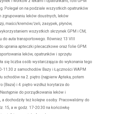
nek i worków z lekami i opatrunkami, folii GPM
ag. Polegał on na podziale wszystkich opatrunków
m zgrupowaniu leków doustnych, leków
uzji, maści/kremów/żeli, zasypek, płynów,
 z wykorzystaniem wszystkich skrzynek GPM i CM,
u do auta transportowego. Również 13 VIII
 do uprania apteczki plecaczkowe oraz folie GPM.
sportowania leków, opatrunków i sprzętu
a się liczba osób wystarczająca do wykonania tego
h 10-11.30 z samochodów Bazy i Łączności WAPM
łu schodów na 2. piętro (najpierw Apteka, potem
tro (Baza) i 4. piętro wzdłuż korytarza do
. Następnie do porządkowania leków i
, a dochodziły też kolejne osoby. Pracowaliśmy do
dz. 15, a w godz. 17-20.30 na końcówkę