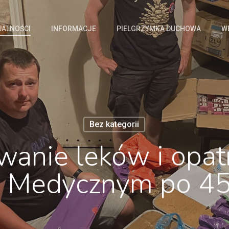
UALNOŚCI
INFORMACJE
PIELGRZYMKA DUCHOWA
W
Bez kategorii
wanie leków i opa
m Medycznym po 4