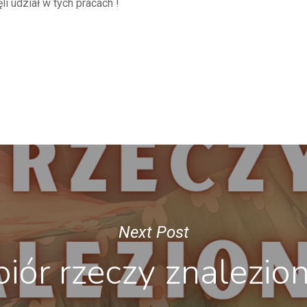
i udział w tych pracach !
Next Post
iór rzeczy znalezio