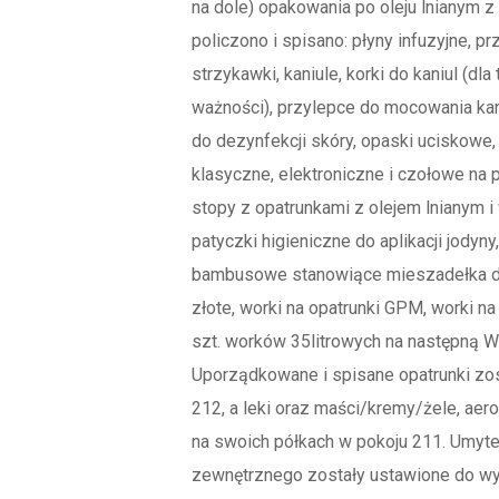
na dole) opakowania po oleju lnianym z
policzono i spisano: płyny infuzyjne, p
strzykawki, kaniule, korki do kaniul (dl
ważności), przylepce do mocowania kani
do dezynfekcji skóry, opaski uciskowe,
klasyczne, elektroniczne i czołowe na 
stopy z opatrunkami z olejem lnianym 
patyczki higieniczne do aplikacji jodyn
bambusowe stanowiące mieszadełka do 
złote, worki na opatrunki GPM, worki 
szt. worków 35litrowych na następną WA
Uporządkowane i spisane opatrunki zo
212, a leki oraz maści/kremy/żele, aer
na swoich półkach w pokoju 211. Umyte
zewnętrznego zostały ustawione do wy