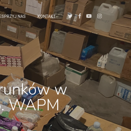
twitter
facebook
youtube
instagram
ESPRZYJ NAS
KONTAKT
trunków w
5. WAPM