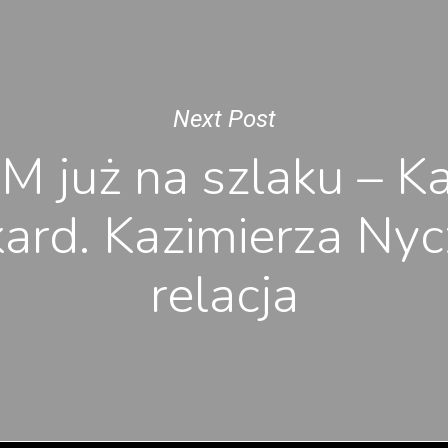
Next Post
 już na szlaku – Ka
kard. Kazimierza Ny
relacja