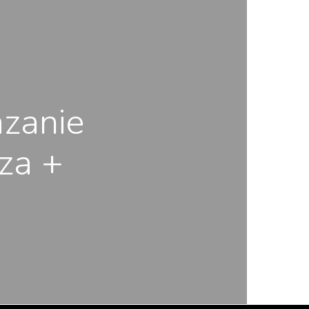
zanie
cza +