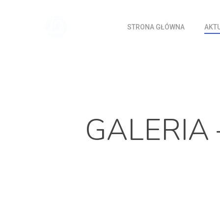
Skip
to
STRONA GŁÓWNA
AKT
main
content
GALERIA –