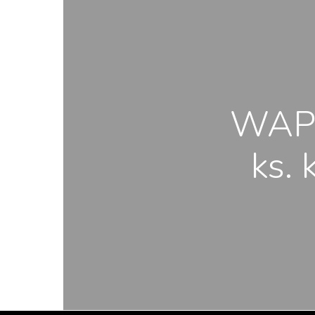
WAPM
ks. 