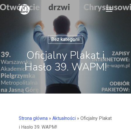
Skip
Menu
to
main
content
Bez kategorii
Oficjalny Plakat i
Hasło 39. WAPM!
Strona główna
»
Aktualności
»
Oficjalny Plakat
i Hasło 39. WAPM!